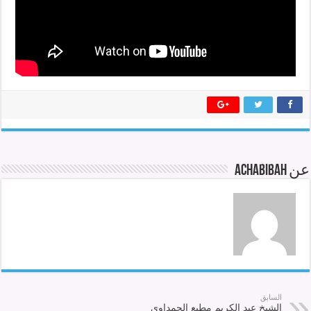
عن achabibah
السابق
الشيخ عبد الكريم مطيع الحمداوي