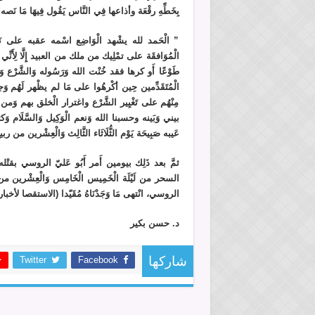
بِخَطِّهِ رقْعَة وأذاعها فِي النَّاس يَقُول فِيهَا مَا نَصه:
” الْحَمد لله يشْهد الْوَاضِع اسْمه عقبه على نَفسه 
الْمُوَافقَة على تمْلِيك من ملك من العبيد إِلَّا لِأَنِّي ل
طَوْعًا أَو كرها فقد خُنْت الله وَرَسُوله وَالشَّرْع وَخفت
الْمُتَقَدِّمين حِين أكْرهُوا على مَا لم يظْهر لَهُم و
مِنْهُم على تَغْيِير الشَّرْع واغترار الْخلق بهم وَمن
بيني وَبَينه وحسبنا الله وَنعم الْوَكِيل وَالسَّلَا
عَيبه صَبِيحَة يَوْم الثُّلَاثَاء الثَّالِث وَالْعِشْرين من 
ثمَّ بعد ذَلِك بيومين أَمر أَبُو عَليّ الروسي بقتْل
السحر من لَيْلَة الْخَمِيس الْخَامِس وَالْعِشْرين من ربي
الروسي، انْتهى مَا وَجَدْنَاهُ مُقَيّدا (الاستقصا لأخبار
د. حسن بكير
Twitter
Facebook
شاركها