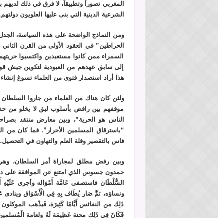
المغربي تصوراً وتطبيقاً، لا فرق في ذلك لديهم
الشرعية الدينية التي بنى عليها العلويون دولتهم.
ومن النماذج الواضحة على هذه السياسة، الجدل
السمراء ممن كانوا مستعبدين واكتسبوا حريتهم 
إلى سابق عهدهم من العبودية لتكوين جيش قوي 
هذا أراد استصدار فتوى من العلماء تسوغ إنشاء 
ولئن كان هناك من العلماء من جاروا السلطان في
موقفهم بين رافض بأسلوب لبق لا يخلو من حذر
الناس هو الحرية”، وبين معارض منتقد بصراح
“باسترقاق المسلمين الأحرار”. فما كان من ال
فاس بالتقصير وقلة العلم والتهاون في التحصيل.
وبين رفض مطلق لمجاراة أمر السلطان، وهي شج
حمدون جسوس الذي امتنع عن الموافقة على ديوا
السُّلْطَان فاستصفى عَامَّة أَمْوَاله وأجرى عَلَيْهِ أَ
ونساؤه، ثمَّ صَار يُطَاف بِهِ فِي الْأَسْوَاق وينادى عَلَي
ذَلِك من النفائس أَيَّامًا كَثِيرَة، فَيذْهب الموكلون بِه
فَكَانَ فِي ذَلِك محنة عَظِيمَة لَهُ ولعامة الْمُس