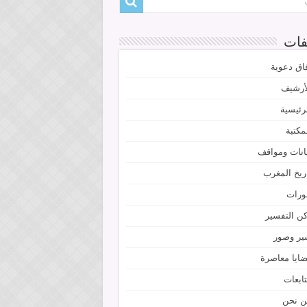
فات
اق دعوية
أرشيف
رئيسية
مكتبة
انات ومواقف
ريخ المغرب
ورات
ن التفسير
ير وصور
ايا معاصرة
ابعات
ن نحن