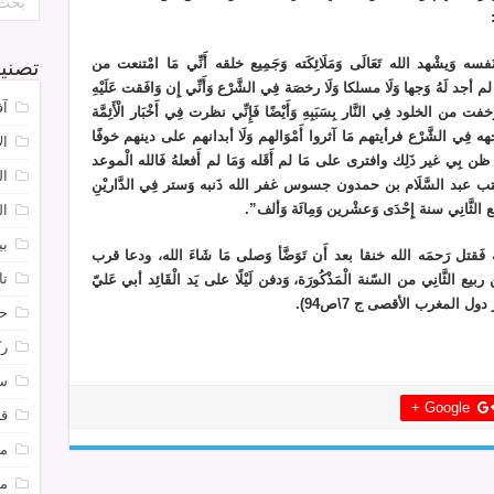
وَيشْهد الله تَعَالَى وَمَلَائِكَته وَجَمِيع خلقه أَنِّي مَا امْتنعت من
تصني
م أجد لَهُ وَجها وَلَا مسلكا وَلَا رخصَة فِي الشَّرْع وَأَنِّي إِن وَافَقت عَلَيْهِ
آف
 من الخلود فِي النَّار بِسَبَبِهِ وَأَيْضًا فَإِنِّي نظرت فِي أَخْبَار الْأَئِمَّة
َجهه فِي الشَّرْع فرأيتهم مَا آثروا أَمْوَالهم وَلَا أبدانهم على دينهم خوفًا
ال
 ظن بِي غير ذَلِك وافترى على مَا لم أَقَله وَمَا لم أَفعلهُ فَالله الْموعد
ال
م وَكتب عبد السَّلَام بن حمدون جسوس غفر الله ذَنبه وَستر فِي الدَّاريْنِ
ربيع الثَّانِي سنة إِحْدَى وَعشْرين وَمِائَة وَألف”.
ال
بي
ه فَقتل رَحمَه الله خنقا بعد أَن تَوَضَّأ وَصلى مَا شَاءَ الله، ودعا قرب
تا
ع الثَّانِي من السّنة الْمَذْكُورَة، وَدفن لَيْلًا على يَد الْقَائِد أبي عَليّ
 دول المغرب الأقصى ج 7\ص94).
ح
رك
س
Google +
قض
مت
م