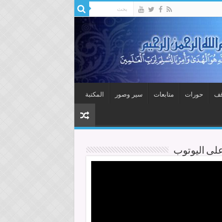
قف
حورات
متابعات
سير وصور
المكتبة
على اليوتوب