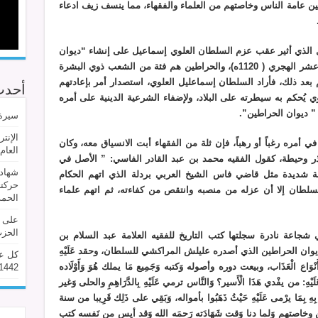
 بين عامة الناس وخاصتهم من العلماء والفقهاء، مما ينسف زيف ادعاء
 الذي أثير عقب عزم السلطان العلوي إسماعيل على إنشاء “ديوان
الحراطين” في العقود الأولى من القرن الثاني عشر الهجري ( 1120ه)، والحراطين هم فئة من الشعب ذوي البشرة
بعد ذلك، فأراد السلطان إسماعليل العلوي، استصدار أمر بإعادتهم
أحدث
يُحكم به سيطرته على البلاد، ولإضفاء الشرعية الدينية على أمره
” ديوان الحراطين”.
سيرة 
الإنت
 أمره رغباً أو رهباً، فإن ثلة من الفقهاء أبت الانسياق معه، وكان
العام
 وحيطة، كقول الفقيه محمد بن عبد القادر الفاسي: ” الأصل في
شهاد
ة شديدة مثل قاضي فاس الشيخ العربي بردلة الذي اتهم الحكام
حركتن
سلطان إلا أن عزله من منصبه وانتقص من كفاءته، ثم اتهم علماء
الحم
على ه
الحزب
اعة نادرة سجلتها كتب التاريخ للفقيه العلامة عبد السلام بن
ن الحراطين الذي أصدره عليلش المراكشي للسلطان، وحقد عَلَيْهِ
كل عا
نْوَاع الْعَذَاب، وبيعت دوره وأصوله وَكتبه وَجَمِيع مَا يملك هُوَ وَأَوْلَاده
1442
ْهِ: من يفْدي هَذَا الْأَسير؟ وَالنَّاس ترمي عَلَيْهِ بِالدَّرَاهِمِ والحلى وَغير
ِ بِمَا يرْمى عَلَيْهِ حَيْثُ ذَهَبُوا بأمواله، وَبَقِي على ذَلِك قَرِيبا من سنة
لمين وخاصتهم وَلما دنا وَقت شَهَادَته رَحمَه الله وَقد أيس من نَفسه كتب