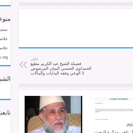
منوع
تسجي
خلاصة
خلاصة
.org
التالي
فضيلة الشيخ عبد الكريم مطيع
الحمداوي الحسني البنيان المرصوص
3 الوعي وفقه البدايات والمآلات
الشبك
تابعن
ول تلغي مذكرة البحث