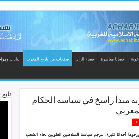
عوية
قضايا معاصرة
فضاء الرأي
صفحات من تاريخ المغرب
بيانات وموا
تابع 
بة مبدأ راسخ في سياسة الحكام
لمغربي
رخوها أحداثا كثيرة، تترجم سياسة السلاطين العلويين تجاه الشعب