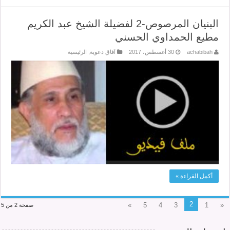
البنيان المرصوص-2 لفضيلة الشيخ عبد الكريم
مطيع الحمداوي الحسني
achabibah
30 أغسطس، 2017
آفاق دعوية
,
الرئيسية
أكمل القراءة »
2
»
5
4
3
1
«
صفحة 2 من 5