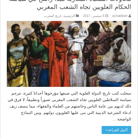
الحكام العلويين تجاه الشعب المغربي
achabibah
6 سبتمبر، 2017
الرئيسية
,
تاريخ المغرب
سجلت كتب تاريخ الدولة العلوية التي صنفها مؤرخوها أحداثا كثيرة، تترجم
سياسة السلاطين العلويين تجاه الشعب المغربي تصوراً وتطبيقاً، لا فرق في
ذلك لديهم بين عامة الناس وخاصتهم من العلماء والفقهاء، مما ينسف زيف
ادعاء الشرعية الدينية التي بنى عليها العلويون دولتهم. ومن النماذج
الواضحة …
أكمل القراءة »