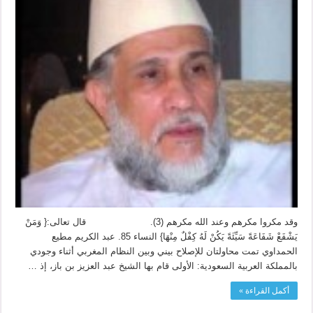
وقد مكروا مكرهم وعند الله مكرهم (3). قال تعالى:{ وَمَنْ
يَشْفَعْ شَفَاعَةً سَيِّئَةً يَكُنْ لَهُ كِفْلٌ مِنْهَا} النساء 85. عبد الكريم مطيع
الحمداوي تمت محاولتان للإصلاح بيني وبين النظام المغربي أثناء وجودي
بالمملكة العربية السعودية: الأولى قام بها الشيخ عبد العزيز بن باز، إذ …
أكمل القراءة »