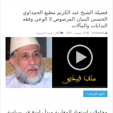
فضيلة الشيخ عبد الكريم مطيع الحمداوي
الحسني البنيان المرصوص 3 الوعي وفقه
البدايات والمآلات
achabibah
13 سبتمبر، 2017
آفاق دعوية
,
الرئيسية
أكمل القراءة »
محاولات استعباد المغاربة مبدأ راسخ في سياسة